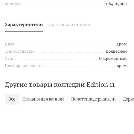
Артикул
11164019000
Характеристики
Доставка и оплата
Цвет
Хром
Тип установки
Подвесной
Стиль
Современный
Цвет производителя
хром
Другие товары коллеции Edition 11
Все
Стаканы для ванной
Полотенцедержатели
Держ