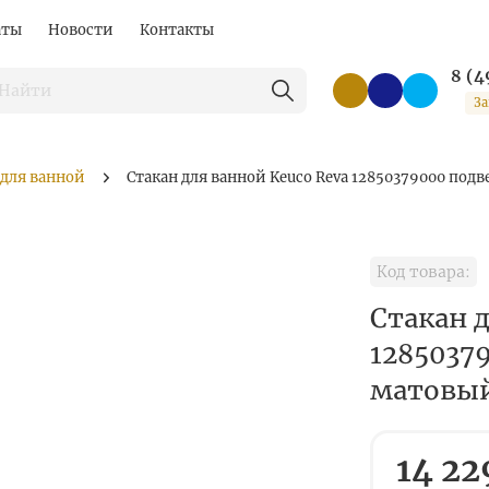
аты
Новости
Контакты
8 (4
За
 для ванной
Стакан для ванной Keuco Reva 12850379000 по
Код товара:
Стакан 
1285037
матовы
14 22