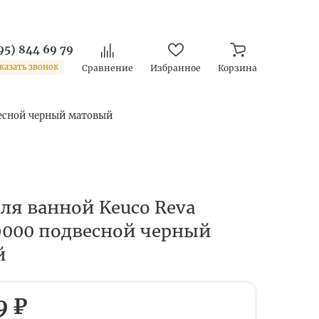
95) 844 69 79
казать звонок
Сравнение
Избранное
Корзина
двесной черный матовый
для ванной Keuco Reva
9000 подвесной черный
й
9 ₽