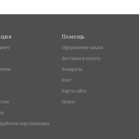
ация
Помощь
инет
Оформление заказа
Доставка и оплата
ителе
Возвраты
Блог
Карта сайта
ство
Поиск
ты
бработки персональных