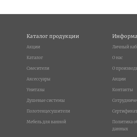
Каталог продукции
Информ
Акции
Личный каб
Каталог
О нас
Смесители
О производ
Аксессуары
Акции
Унитазы
Контакты
Душевые системы
Сотрудниче
Полотенцесушители
Сертифика
Мебель для ванной
Политика о
данных