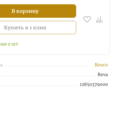
В корзину
Купить в 1 клик
чии
9
шт
ь
Keuco
Reva
12850379000