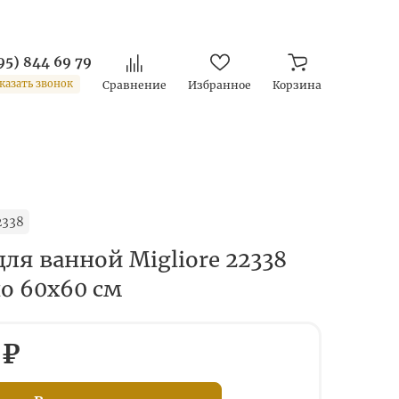
95) 844 69 79
казать звонок
Сравнение
Избранное
Корзина
2338
ля ванной Migliore 22338
о 60x60 см
 ₽