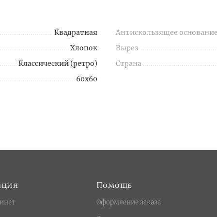
Квадратная
Антискользящее основани
Хлопок
Вырез
Классический (ретро)
Страна
60х60
ация
Помощь
инет
Оформление заказа