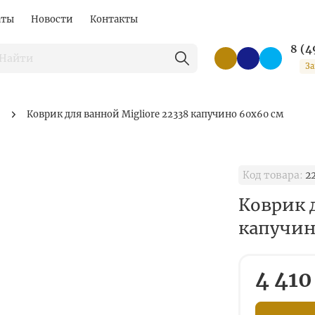
аты
Новости
Контакты
8 (4
За
Коврик для ванной Migliore 22338 капучино 60x60 см
Код товара:
2
Коврик д
капучин
4 410