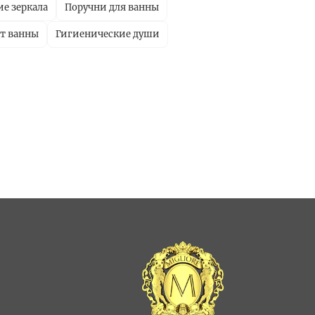
е зеркала
Поручни для ванны
рт ванны
Гигиенические души