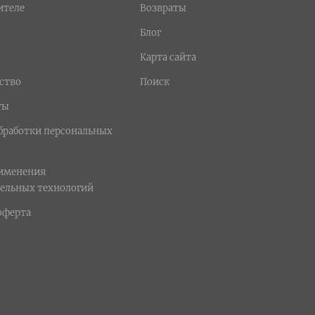
ителе
Возвраты
Блог
Карта сайта
ство
Поиск
ты
бработки персональных
рименения
ельных технологий
оферта