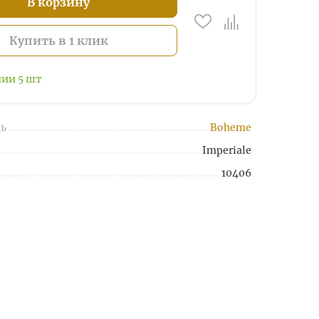
В корзину
Купить в 1 клик
чии
5
шт
ь
Boheme
Imperiale
10406