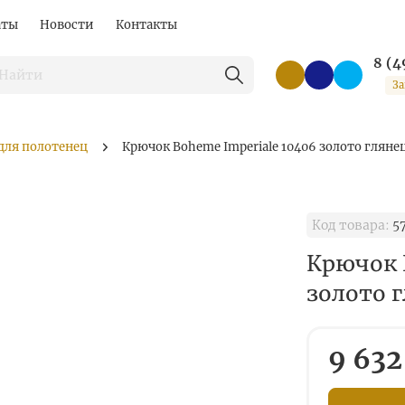
аты
Новости
Контакты
8 (4
За
для полотенец
Крючок Boheme Imperiale 10406 золото гляне
Код товара:
57
Крючок 
золото 
9 632