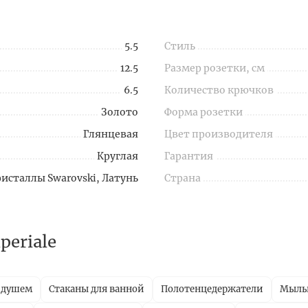
5.5
Стиль
12.5
Размер розетки, см
6.5
Количество крючков
Золото
Форма розетки
Глянцевая
Цвет производителя
Круглая
Гарантия
исталлы Swarovski, Латунь
Страна
eriale
с душем
Стаканы для ванной
Полотенцедержатели
Мыль