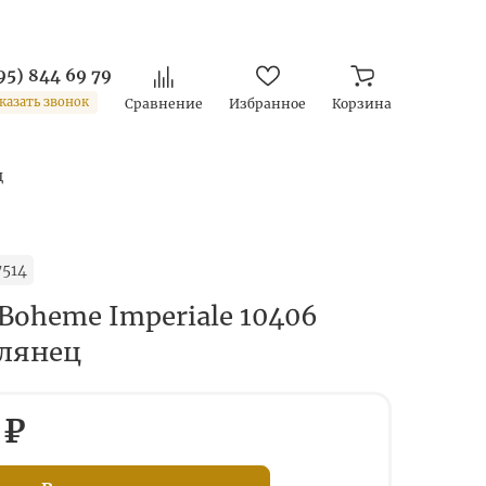
95) 844 69 79
казать звонок
Сравнение
Избранное
Корзина
ц
514
Boheme Imperiale 10406
глянец
 ₽