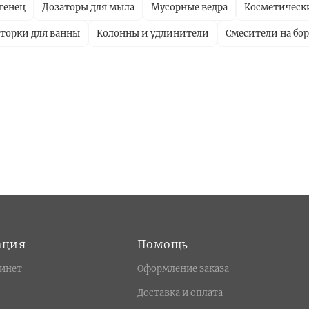
тенец
Дозаторы для мыла
Мусорные ведра
Косметически
торки для ванны
Колонны и удлинители
Смесители на бо
ация
Помощь
инет
Оформление заказа
Доставка и оплата