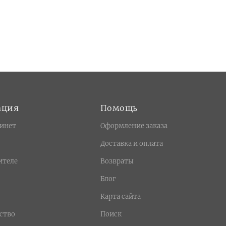
ация
Помощь
инет
Оформление заказа
Доставка и оплата
ителе
Возвраты
Блог
Карта сайта
ство
Поиск