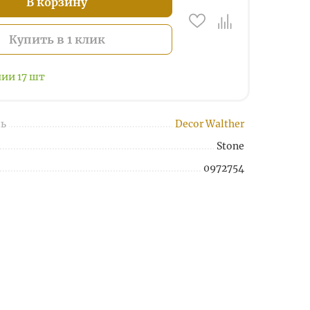
В корзину
Купить в 1 клик
чии
17
шт
ь
Decor Walther
Stone
0972754