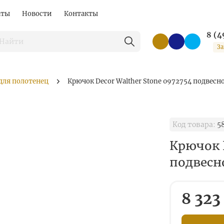
аты
Новости
Контакты
8 (4
За
для полотенец
Крючок Decor Walther Stone 0972754 подвес
Код товара:
5
Крючок D
подвесн
8 323