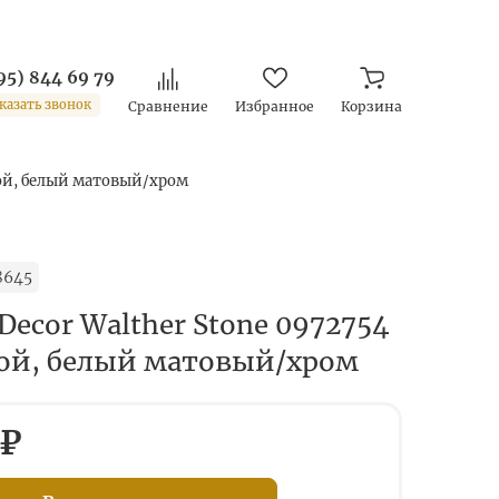
95) 844 69 79
казать звонок
Сравнение
Избранное
Корзина
ной, белый матовый/хром
8645
ecor Walther Stone 0972754
ой, белый матовый/хром
 ₽