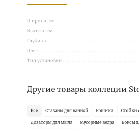
Ширина, см
Высота, см
Глубина
Цвет
Тип установки
Другие товары коллеции St
Все
Стаканы для ванной
Ершики
Стойки 
Дозаторы для мыла
Мусорные ведра
Боксы д