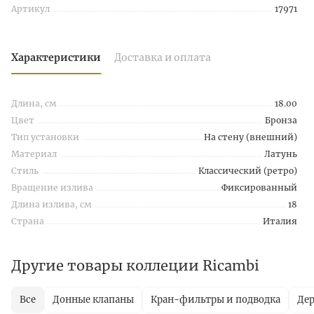
Артикул
17971
Характеристики
Доставка и оплата
Длина, см
18.00
Цвет
Бронза
Тип установки
На стену (внешний)
Материал
Латунь
Стиль
Классический (ретро)
Вращение излива
Фиксированный
Длина излива, см
18
Страна
Италия
Другие товары коллеции Ricambi
Все
Донные клапаны
Кран-фильтры и подводка
Дер