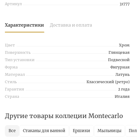
Артикул
31777
Характеристики
Доставка и оплата
Цвет
Хром
Поверхность
Глянцевая
Тип установки
Подвесной
Форма
Фигурная
Материал
Латунь
Стиль
Классический (ретро)
Гарантия
2 года
Страна
Италия
Другие товары коллеции Montecarlo
Все
Стаканы для ванной
Ершики
Мыльницы
Пол