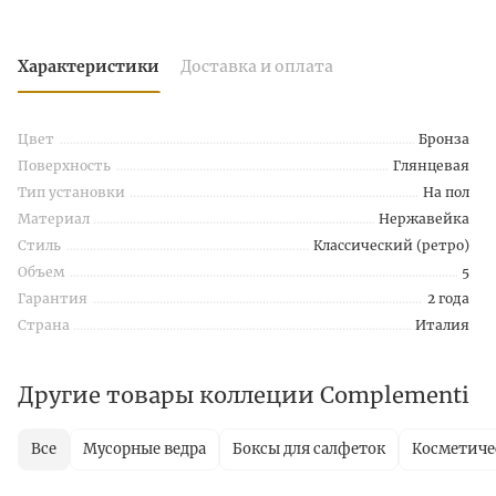
Характеристики
Доставка и оплата
Цвет
Бронза
Поверхность
Глянцевая
Тип установки
На пол
Материал
Нержавейка
Стиль
Классический (ретро)
Объем
5
Гарантия
2 года
Страна
Италия
Другие товары коллеции Complementi
Все
Мусорные ведра
Боксы для салфеток
Косметиче