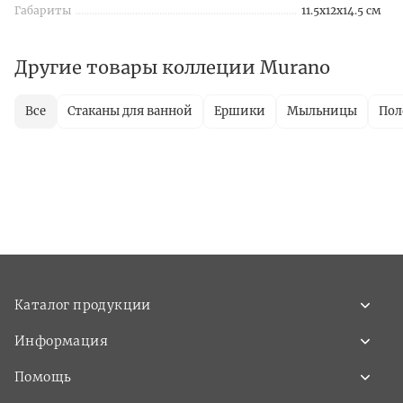
Габариты
11.5x12x14.5 см
Другие товары коллеции Murano
Все
Стаканы для ванной
Ершики
Мыльницы
Пол
Каталог продукции
Информация
Помощь