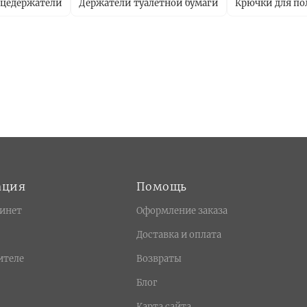
цедержатели
Держатели туалетной бумаги
Крючки для по
ация
Помощь
инет
Оформление заказа
Доставка и оплата
ителе
Возвраты
Блог
Карта сайта