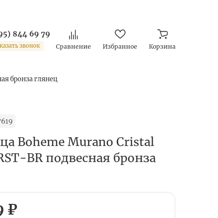
95) 844 69 79
казать звонок
Сравнение
Избранное
Корзина
ая бронза глянец
7619
а Boheme Murano Cristal
RST-BR подвесная бронза
9 ₽