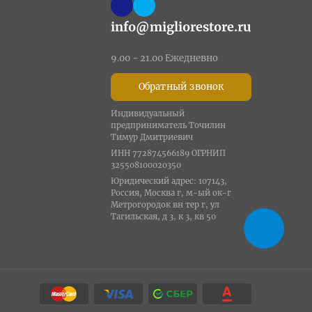
info@migliorestore.ru
9.00 - 21.00 Ежедневно
Обратный звонок
Индивидуальный
предприниматель Точилин
Тимур Дмитриевич
ИНН 772874566189 ОГРНИП
325508100020350
Юридический адрес: 107143,
Россия, Москва г, м-ый ок-г
Метрогородок вн тер г, ул
Тагильская, д 3, к 3, кв 50