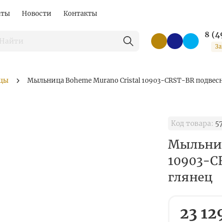
аты
Новости
Контакты
8 (4
За
цы
Мыльница Boheme Murano Cristal 10903-CRST-BR подвесн
Код товара:
5
Мыльниц
10903-C
глянец
23 12