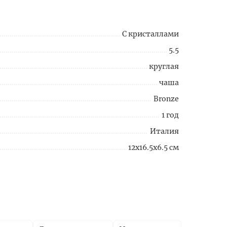
С кристаллами
5.5
круглая
чаша
Bronze
1 год
Италия
12x16.5x6.5 см