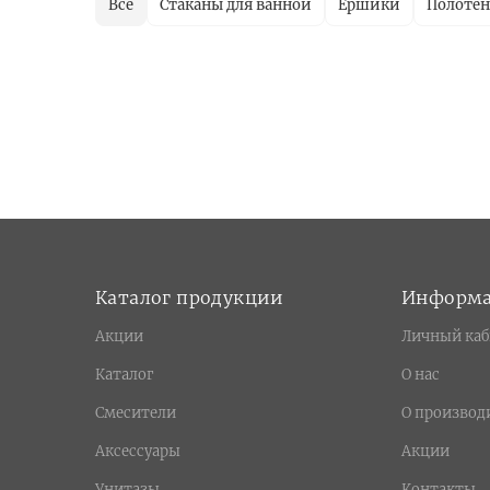
Все
Стаканы для ванной
Ершики
Полотен
Каталог продукции
Информ
Акции
Личный каб
Каталог
О нас
Смесители
О производ
Аксессуары
Акции
Унитазы
Контакты