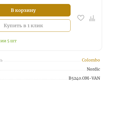
В корзину
Купить в 1 клик
чии
5
шт
ь
Colombo
Nordic
B5240.OM-VAN