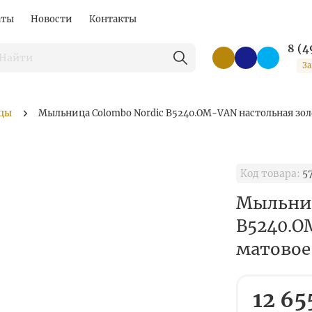
аты
Новости
Контакты
8 (4
За
цы
Мыльница Colombo Nordic B5240.OM-VAN настольная зол
Код товара:
5
Мыльниц
B5240.O
матовое
12 65