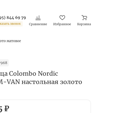
95) 844 69 79
казать звонок
Сравнение
Избранное
Корзина
ото матовое
7968
а Colombo Nordic
M-VAN настольная золото
5 ₽