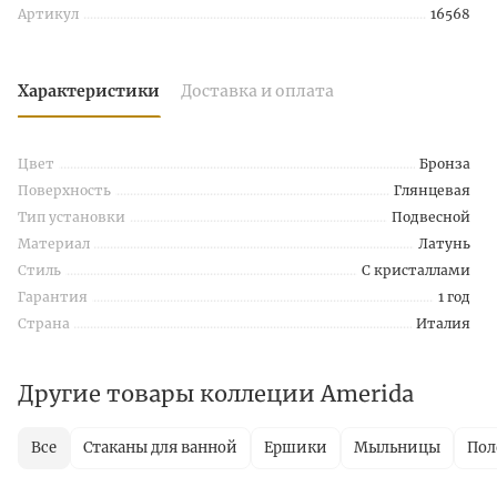
Артикул
16568
Характеристики
Доставка и оплата
Цвет
Бронза
Поверхность
Глянцевая
Тип установки
Подвесной
Материал
Латунь
Стиль
С кристаллами
Гарантия
1 год
Страна
Италия
Другие товары коллеции Amerida
Все
Стаканы для ванной
Ершики
Мыльницы
Пол