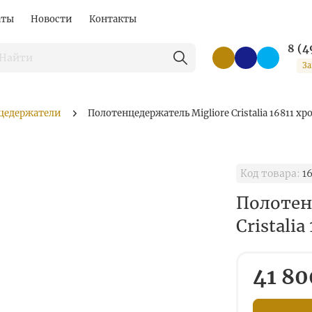
аты
Новости
Контакты
8 (4
За
цедержатели
Полотенцедержатель Migliore Cristalia 16811 хр
Код товара:
16
Полотен
Cristalia
41 80