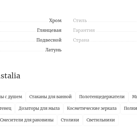
Хром
Стиль
Глянцевая
Гарантия
Подвесной
Страна
Латунь
talia
ны с душем
Стаканы для ванной
Полотенцедержатели
М
тенец
Дозаторы для мыла
Косметические зеркала
Полки
Смесители для раковины
Столики
Светильники