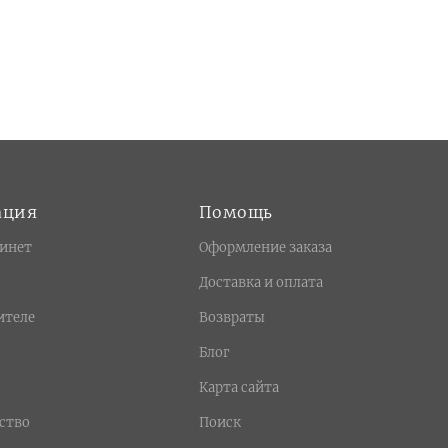
ация
Помощь
инет
Оформление заказа
Доставка и оплата
ителе
Возвраты
Блог
Карта сайта
ство
Поиск