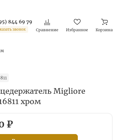
95) 844 69 79
казать звонок
Сравнение
Избранное
Корзина
ом
811
цедержатель Migliore
 16811 хром
0 ₽