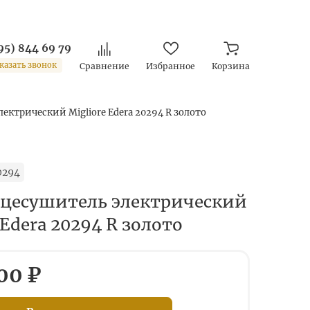
95) 844 69 79
казать звонок
Сравнение
Избранное
Корзина
ектрический Migliore Edera 20294 R золото
0294
цесушитель электрический
 Edera 20294 R золото
00 ₽