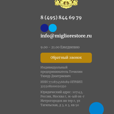
8 (495) 844 69 79
info@migliorestore.ru
9.00 - 21.00 Ежедневно
Обратный звонок
Индивидуальный
предприниматель Точилин
Тимур Дмитриевич
ИНН 772874566189 ОГРНИП
325508100020350
Юридический адрес: 107143,
Россия, Москва г, м-ый ок-г
Метрогородок вн тер г, ул
Тагильская, д 3, к 3, кв 50