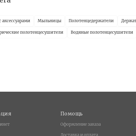
с аксессуарами
Мыльницы
Полотенцедержатели
Держат
рические полотенцесушители
Водяные полотенцесушители
ация
Помощь
инет
Оформление заказа
Доставка и оплата