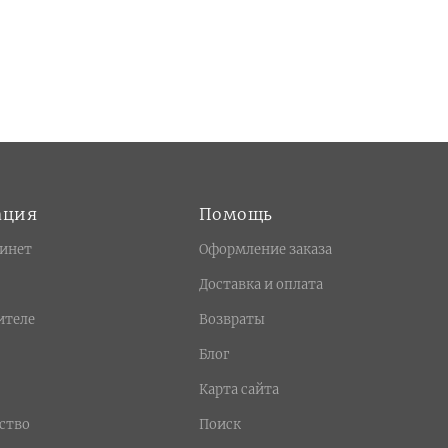
ация
Помощь
инет
Оформление заказа
Доставка и оплата
ителе
Возвраты
Блог
Карта сайта
ство
Поиск