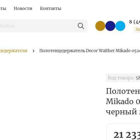
аты
Новости
Контакты
8 (4
За
цедержатели
Полотенцедержатель Decor Walther Mikado 05
Код товара:
5
Полотен
Mikado 
черный
21 23