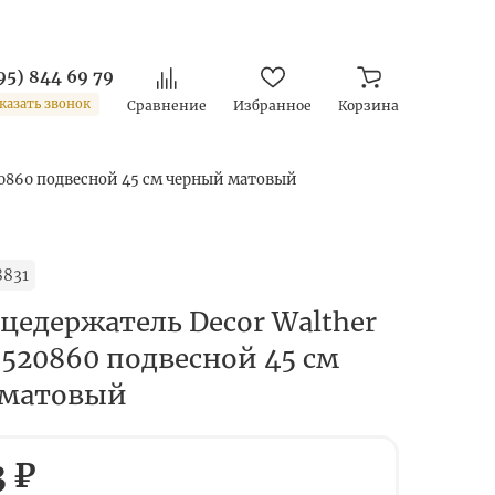
95) 844 69 79
казать звонок
Сравнение
Избранное
Корзина
20860 подвесной 45 см черный матовый
8831
цедержатель Decor Walther
0520860 подвесной 45 см
 матовый
3 ₽