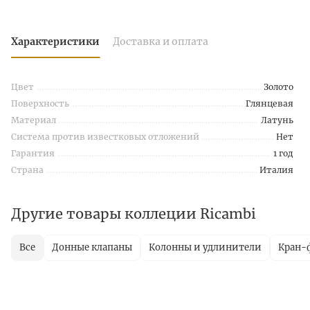
Характеристики
Доставка и оплата
Цвет
Золото
Поверхность
Глянцевая
Материал
Латунь
Система против известковых отложений
Нет
Гарантия
1 год
Страна
Италия
Другие товары коллеции Ricambi
Все
Донные клапаны
Колонны и удлинители
Кран-