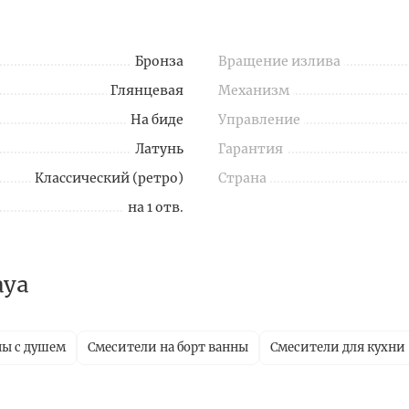
Бронза
Вращение излива
Глянцевая
Механизм
На биде
Управление
Латунь
Гарантия
Классический (ретро)
Страна
на 1 отв.
aya
ны с душем
Смесители на борт ванны
Смесители для кухни