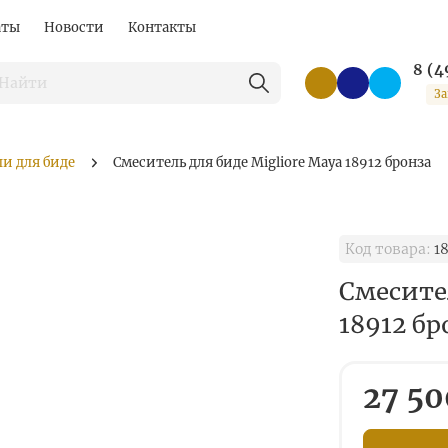
аты
Новости
Контакты
8 (4
За
и для биде
Смеситель для биде Migliore Maya 18912 бронза
Код товара:
18
Смесител
18912 бр
27 50