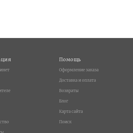
ация
Помощь
инет
Оформление заказа
Доставка и оплата
ителе
Возвраты
Блог
Карта сайта
ство
Поиск
ты