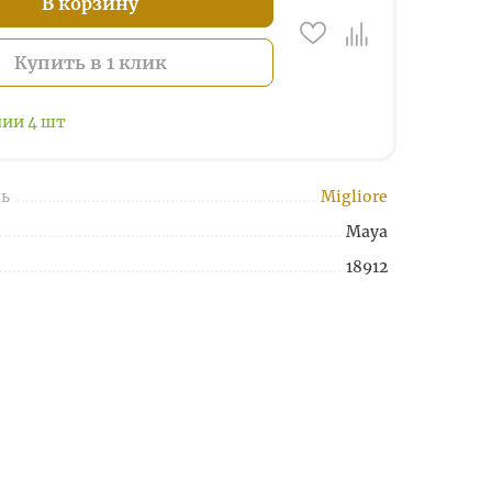
В корзину
Купить в 1 клик
чии
4
шт
ь
Migliore
Maya
18912