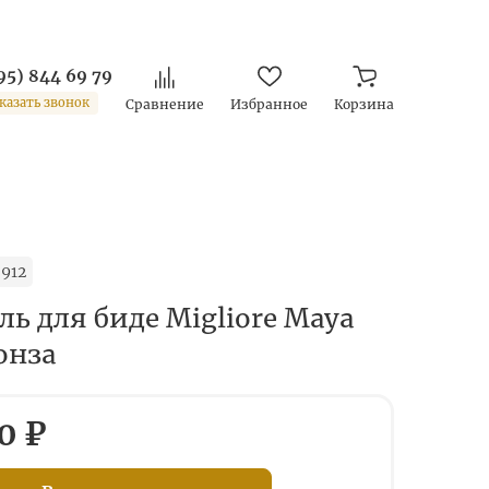
95) 844 69 79
казать звонок
Сравнение
Избранное
Корзина
912
ь для биде Migliore Maya
онза
0 ₽