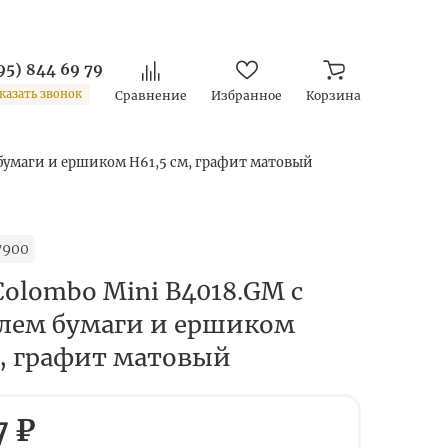
95) 844 69 79
казать звонок
Сравнение
Избранное
Корзина
 бумаги и ершиком H61,5 см, графит матовый
7900
Colombo Mini B4018.GM с
лем бумаги и ершиком
м, графит матовый
7 ₽