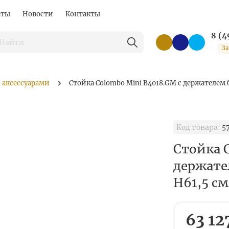
аты
Новости
Контакты
8 (4
За
 аксессуарами
Стойка Colombo Mini B4018.GM с держателем
Код товара:
5
Стойка 
держате
H61,5 с
63 12