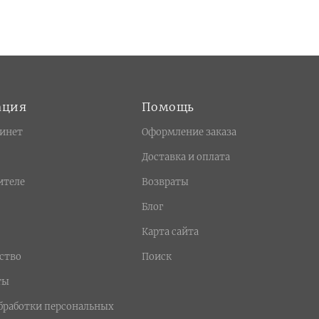
ация
Помощь
инет
Оформление заказа
Доставка и оплата
ителе
Возвраты
Блог
Карта сайта
ство
Поиск
ты
бработки персональных