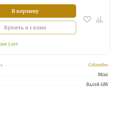
В корзину
Купить в 1 клик
чии
5
шт
ь
Colombo
Mini
B4018.GM