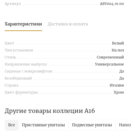
Артикул
ASV004 01 00
Характеристики
Доставка и оплата
Цвет
Белый
Тип установки
На пол
Стиль
Современный
Направление выпуска
Универсальное
Сиденье с микролифтом
Да
Безободковый
Да
Страна
Италия
Цвет фурнитуры
Хром
Другие товары коллеции A16
Все
Приставные унитазы
Подвесные унитазы
Напол