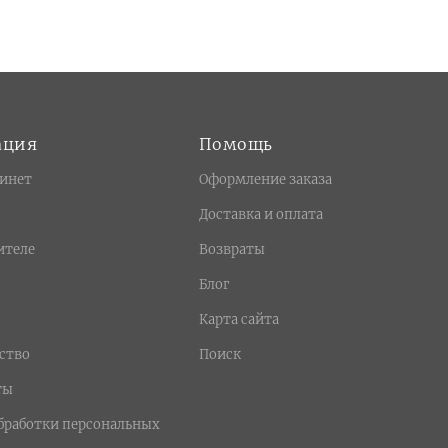
ация
Помощь
инет
Оформление заказа
Доставка и оплата
ителе
Возвраты
Блог
Карта сайта
ство
Поиск
ты
бработки персональных