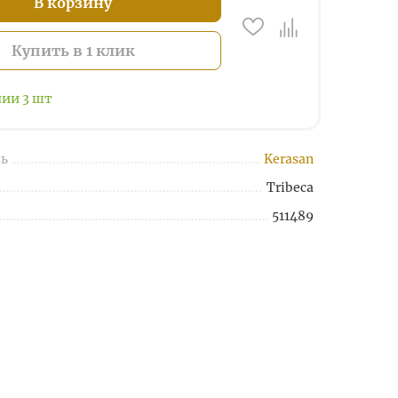
В корзину
Купить в 1 клик
чии
3
шт
ь
Kerasan
Tribeca
511489