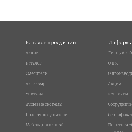
Каталог продукции
Информ
Акции
Личный каб
Каталог
О нас
Смесители
О производ
Аксессуары
Акции
Унитазы
Контакты
Душевые системы
Сотрудниче
Полотенцесушители
Сертифика
Мебель для ванной
Политика о
данных