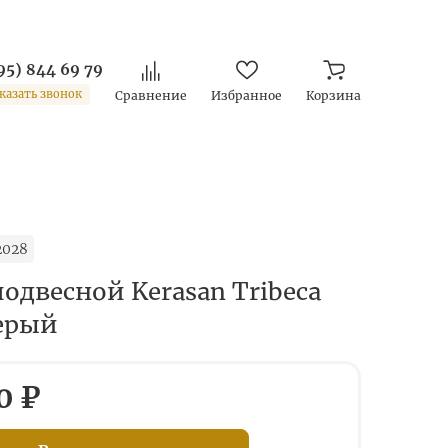
95) 844 69 79
казать звонок
Сравнение
Избранное
Корзина
2028
одвесной Kerasan Tribeca
серый
0 ₽