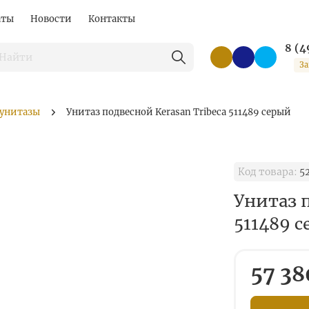
аты
Новости
Контакты
8 (4
За
 унитазы
Унитаз подвесной Kerasan Tribeca 511489 серый
Код товара:
5
Унитаз п
511489 
57 38