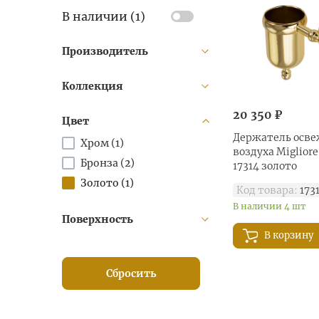
В наличии (
1
)
Производитель
Коллекция
20 350 ₽
Цвет
Держатель осв
Хром (
1
)
воздуха Migliore
Бронза (
2
)
17314 золото
Золото (
1
)
Код товара:
173
В наличии 4 шт
Поверхность
В корзину
Сбросить