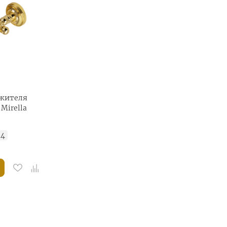
ежителя
 Mirella
14