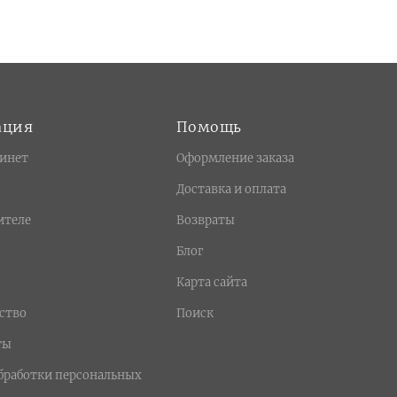
ация
Помощь
инет
Оформление заказа
Доставка и оплата
ителе
Возвраты
Блог
Карта сайта
ство
Поиск
ты
бработки персональных