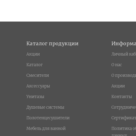
Каталог продукции
Информ
Акции
Личный каб
Каталог
О нас
Смесители
О производ
Аксессуары
Акции
Унитазы
Контакты
Душевые системы
Сотрудниче
Полотенцесушители
Сертифика
Мебель для ванной
Политика о
данных