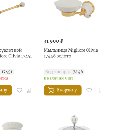
31 900 ₽
туалетной
Mыльница Migliore Olivia
ore Olivia 17451
17446 золото
:
17451
Код товара:
17446
ится
В наличии 5 шт
зину
В корзину