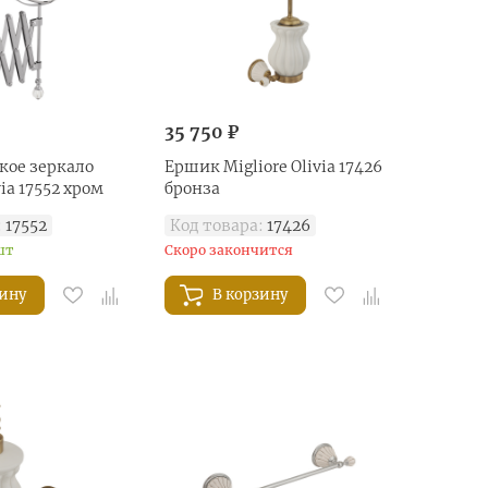
35 750 ₽
кое зеркало
Ершик Migliore Olivia 17426
via 17552 хром
бронза
:
17552
Код товара:
17426
шт
Скоро закончится
зину
В корзину