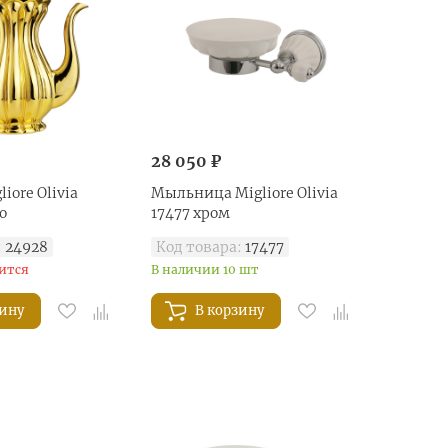
28 050 ₽
iore Olivia
Mыльница Migliore Olivia
о
17477 хром
:
24928
Код товара:
17477
ится
В наличии 10 шт
зину
В корзину