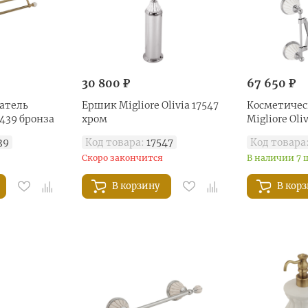
30 800 ₽
67 650 ₽
атель
Ершик Migliore Olivia 17547
Косметичес
17439 бронза
хром
Migliore Oli
39
Код товара:
17547
Код товара
Скоро закончится
В наличии 7 
В корзину
В кор