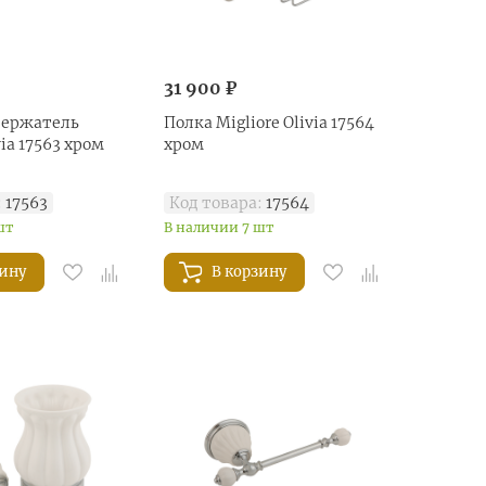
31 900 ₽
держатель
Полка Migliore Olivia 17564
via 17563 хром
хром
:
17563
Код товара:
17564
шт
В наличии 7 шт
зину
В корзину