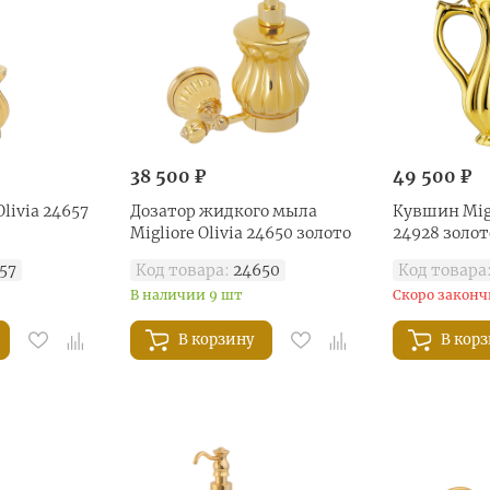
38 500 ₽
49 500 ₽
livia 24657
Дозатор жидкого мыла
Кувшин Migl
Migliore Olivia 24650 золото
24928 золот
57
Код товара:
24650
Код товара
В наличии 9 шт
Скоро законч
В корзину
В кор