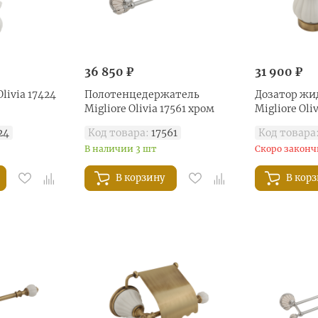
36 850 ₽
31 900 ₽
livia 17424
Полотенцедержатель
Дозатор жи
Migliore Olivia 17561 хром
Migliore Oli
24
Код товара:
17561
Код товара
В наличии 3 шт
Скоро законч
В корзину
В кор