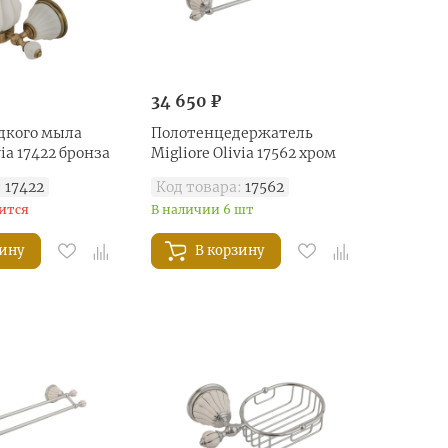
34 650 ₽
дкого мыла
Полотенцедержатель
via 17422 бронза
Migliore Olivia 17562 хром
:
17422
Код товара:
17562
ится
В наличии 6 шт
зину
В корзину