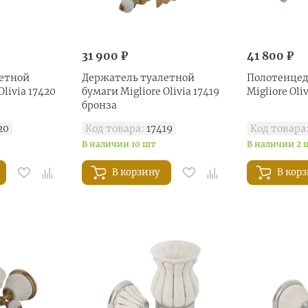
31 900 ₽
41 800 ₽
етной
Держатель туалетной
Полотенце
Olivia 17420
бумаги Migliore Olivia 17419
Migliore Oli
бронза
20
Код товара:
17419
Код товара
В наличии 10 шт
В наличии 2 
В корзину
В кор