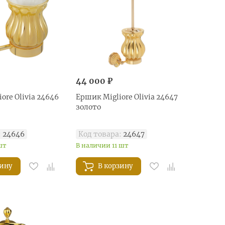
44 000 ₽
ore Olivia 24646
Ершик Migliore Olivia 24647
золото
:
24646
Код товара:
24647
шт
В наличии 11 шт
зину
В корзину