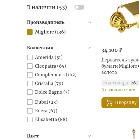
В наличии (
53
)
Производитель
Migliore (
136
)
Коллекция
34 100 ₽
Amerida (
51
)
Держатель туал
Cleopatra (
65
)
бумаги Migliore 
золото
Complementi (
102
)
Код товара:
261
Cristalia (
79
)
В наличии 14 шт
Dolce Bagno (
3
)
Dubai (
23
)
В корзину
Edera (
63
)
Elisabetta (
88
)
Fortis (
26
)
Цвет
Fortuna (
152
)