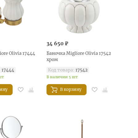
34 650 ₽
ore Olivia 17444
Баночка Migliore Olivia 17542
хром
:
17444
Код товара:
17542
шт
В наличии 5 шт
зину
В корзину