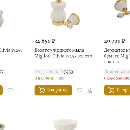
34 650 ₽
29 700 ₽
livia 17457
Дозатор жидкого мыла
Держатель 
Migliore Olivia 17453 золото
бумаги Migli
золото
57
Код товара:
17453
Код товара
В наличии 9 шт
Скоро законч
В корзину
В кор