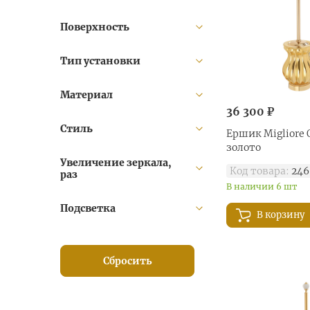
Kvant (
19
)
Поверхность
Luxor (
42
)
Magnat (
7
)
Тип установки
Mirella (
129
)
Montecarlo (
39
)
Материал
36 300 ₽
Olivia (
136
)
Стиль
Provance (
107
)
Ершик Migliore O
золото
Tesoro (
6
)
Увеличение зеркала,
Код товара:
246
раз
В наличии 6 шт
Подсветка
В корзину
Сбросить