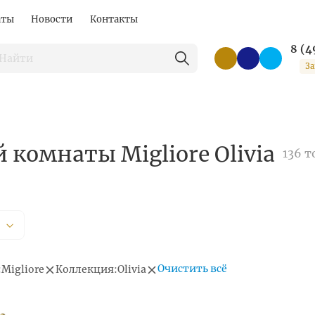
аты
Новости
Контакты
8 (4
За
 комнаты Migliore Olivia
136 т
Очистить всё
:
Migliore
Коллекция:
Olivia