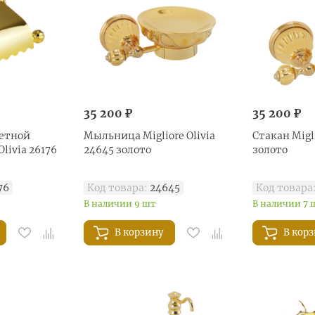
35 200 ₽
35 200 ₽
етной
Mыльница Migliore Olivia
Стакан Migli
Olivia 26176
24645 золото
золото
76
Код товара:
24645
Код товара
В наличии 9 шт
В наличии 7 
В корзину
В кор