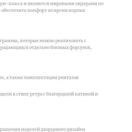
миум-класса и являются мировыми лидерами по
ы обеспечить комфорт во время водных
граммы, которые можно реализовать с
продающихся отдельно боковых форсунок,
ке, а также комплектации унитазов
ели в стиле ретро с благородной патиной и
крашения моделей дворцового дизайна