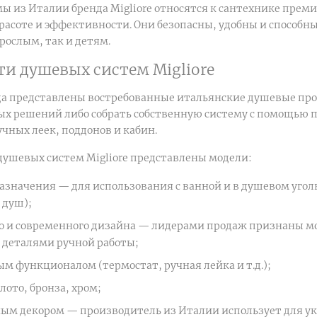
ы из Италии бренда Migliore относятся к сантехнике пре
расоте и эффективности. Они безопасны, удобны и способн
рослым, так и детям.
ти душевых систем Migliore
да представлены востребованные итальянские душевые про
х решений либо собрать собственную систему с помощью 
чных леек, поддонов и кабин.
душевых систем Migliore представлены модели:
азначения — для использования с ванной и в душевом угол
 душ);
о и современного дизайна — лидерами продаж признаны мод
деталями ручной работы;
м функционалом (термостат, ручная лейка и т.д.);
лото, бронза, хром;
ным декором — производитель из Италии использует для у