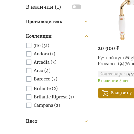
В наличии (
1
)
Производитель
Коллекция
316 (
31
)
20 900 ₽
Andora (
1
)
Ручной душ Migl
Arcadia (
3
)
Provance 19476 
Arco (
4
)
Код товара:
194
Barocco (
3
)
В наличии 4 шт
Brilante (
2
)
В корзину
Brilante Ripresa (
1
)
Campana (
2
)
Cell (
2
)
Цвет
Cilindrico (
1
)
Colonial (
3
)