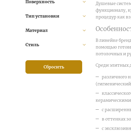
Поверхность
Душевые систем
Cono (
3
)
функционалу, к
Corner (
1
)
Тип установки
процедур как вз
Corsica (
2
)
Особеннос
Eko (
1
)
Материал
Eleganza (
5
)
В линейке брен
Стиль
Ermitage Mini (
8
)
помощью готовы
Eterna (
32
)
потолочных и ру
Extro (
1
)
Среди элитных 
Сбросить
Firenze (
1
)
различного н
Fortis (
16
)
(гигиенический
Fusion (
34
)
классическог
Goccia (
15
)
керамическими 
Grazia (
2
)
с расширенны
Haka (
7
)
в оттенках зо
Imperiale (
2
)
Imperiale Ripresa (
1
)
с эксклюзив