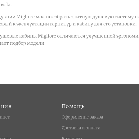
vski.
укции Migliore можно собрать элитную душевую систему на 
овый к эксплуатации гарнитур и кабину для его установки.
ушевые кабины Migliore отличаются улучшенной эргономи
щает подбор модели.
ация
Помощь
инет
Оформление заказа
Доставка и оплата
ителе
Возвраты