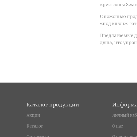
кристаллы Swaro
Inciso (
25
)
Ingranaggio (
9
)
С помощью прод
Inside (
1
)
«под ключ»: гот
Inverso Rigato (
5
)
Предлагаемые д
iSpa (
1
)
душа, что упро
Karina (
3
)
King (
3
)
Kvant (
12
)
Lady (
5
)
Laguna (
1
)
Latino (
7
)
Laura (
4
)
Каталог продукции
Информ
Linfa II (
1
)
Акции
Личный каб
Livorno (
1
)
Lux (
3
)
Каталог
О нас
Medici (
3
)
Смесители
О производ