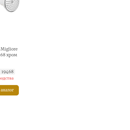
Migliore
468 хром
:
19468
водства
 аналог