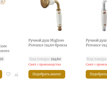
Ручной душ Migliore
Ручной душ 
Provance 19460 бронза
Provance 19
iore
золото
76
Код товара:
19460
Код товара
Снят с производства
Снят с произ
Подобрать аналог
Подобрать