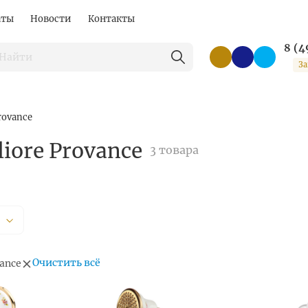
аты
Новости
Контакты
8 (4
За
rovance
iore Provance
3 товара
Очистить всё
ance