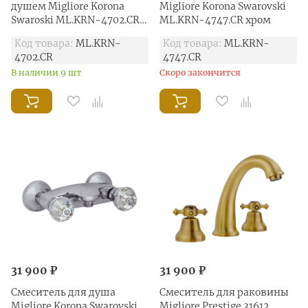
душем Migliore Korona
Migliore Korona Swarovski
Swaroski ML.KRN-4702.CR
ML.KRN-4747.CR хром
хром
Код товара:
ML.KRN-
Код товара:
ML.KRN-
4702.CR
4747.CR
В наличии 9 шт
Скоро закончится
31 900 ₽
31 900 ₽
Смеситель для душа
Смеситель для раковины
Migliore Korona Swarovski
Migliore Prestige 31612