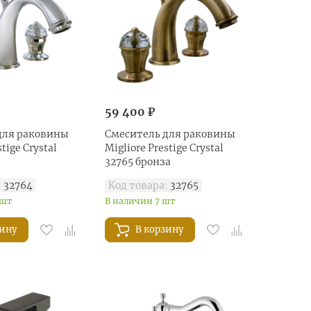
59 400 ₽
для раковины
Смеситель для раковины
tige Crystal
Migliore Prestige Crystal
32765 бронза
:
32764
Код товара:
32765
 шт
В наличии 7 шт
зину
В корзину