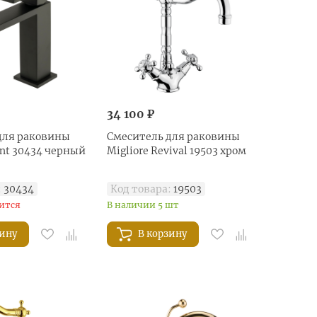
34 100 ₽
для раковины
Смеситель для раковины
ant 30434 черный
Migliore Revival 19503 хром
:
30434
Код товара:
19503
ится
В наличии 5 шт
зину
В корзину