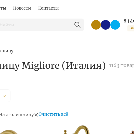
аты
Новости
Контакты
8 (4
За
ешницу
ицу Migliore (Италия)
1163 това
Очистить всё
На столешницу