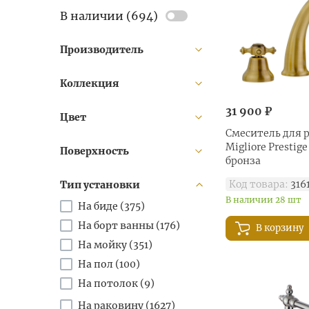
В наличии (
694
)
Производитель
Коллекция
31 900 ₽
Цвет
Смеситель для 
Migliore Prestige
Поверхность
бронза
Код товара:
316
Тип установки
В наличии 28 шт
На биде (
375
)
На борт ванны (
176
)
В корзину
На мойку (
351
)
На пол (
100
)
На потолок (
9
)
На раковину (
1627
)