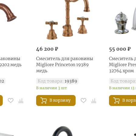
46 200 ₽
55 000 ₽
раковины
Смеситель для раковины
Смеситель 
19202 медь
Migliore Princeton 19389
Migliore Pres
медь
32764 хром
02
Код товара:
19389
Код товара
В наличии 3 шт
В наличии 13
В корзину
В кор