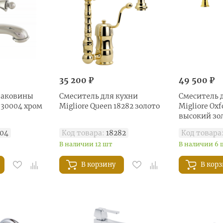
35 200 ₽
49 500 ₽
раковины
Смеситель для кухни
Смеситель 
 30004 хром
Migliore Queen 18282 золото
Migliore Oxf
высокий зо
04
Код товара:
18282
Код товара
В наличии 12 шт
В наличии 6 
В корзину
В кор