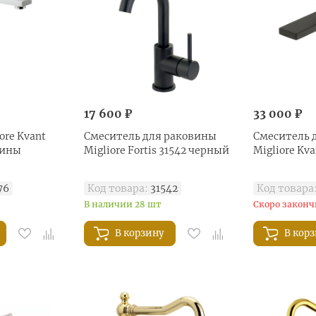
17 600 ₽
33 000 ₽
ore Kvant
Смеситель для раковины
Смеситель 
вины
Migliore Fortis 31542 черный
Migliore Kv
76
Код товара:
31542
Код товара
В наличии 28 шт
Скоро законч
В корзину
В кор