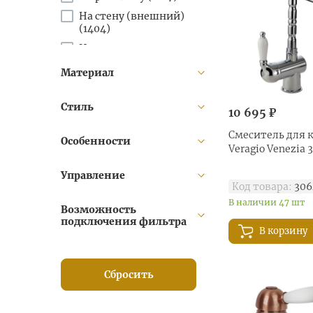
На стену (внешний)
(
1404
)
На стену
(встраиваемый) (
568
)
Материал
На
стену(встраиваемый)
(
10
)
Стиль
10 695 ₽
На столешницу (
1163
)
Смеситель для 
Особенности
Напольный (
199
)
Veragio Venezia
Управление
Код товара:
306
В наличии 47 шт
Возможность
подключения фильтра
В корзину
Сбросить