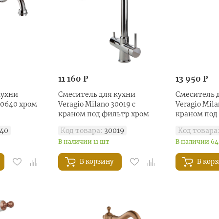
11 160 ₽
13 950 ₽
кухни
Смеситель для кухни
Смеситель 
 30640 хром
Veragio Milano 30019 с
Veragio Mila
краном под фильтр хром
краном под
40
Код товара:
30019
Код товара
В наличии 11 шт
В наличии 64
В корзину
В кор