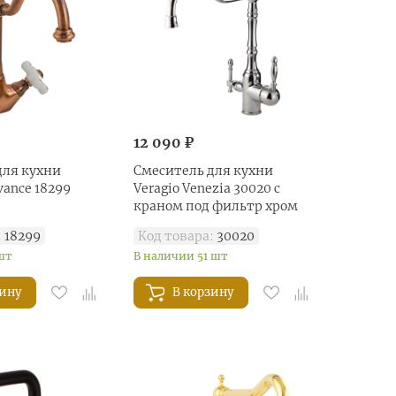
12 090 ₽
для кухни
Смеситель для кухни
vance 18299
Veragio Venezia 30020 с
краном под фильтр хром
:
18299
Код товара:
30020
шт
В наличии 51 шт
зину
В корзину