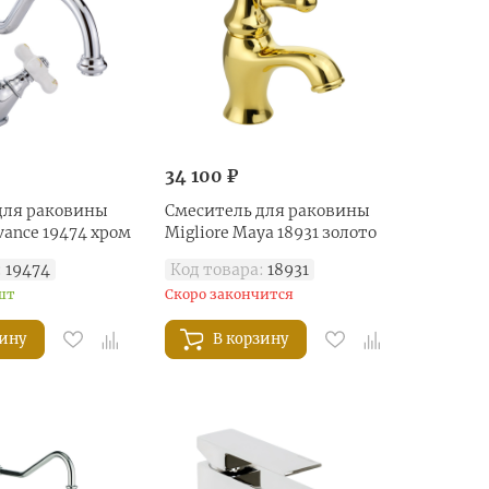
34 100 ₽
для раковины
Смеситель для раковины
ovance 19474 хром
Migliore Maya 18931 золото
:
19474
Код товара:
18931
шт
Скоро закончится
зину
В корзину