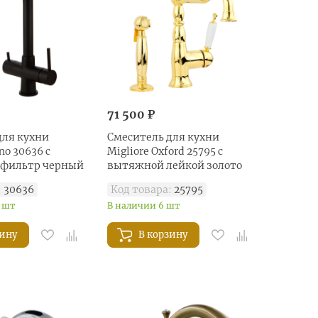
71 500 ₽
для кухни
Смеситель для кухни
no 30636 с
Migliore Oxford 25795 с
 фильтр черный
вытяжной лейкой золото
:
30636
Код товара:
25795
 шт
В наличии 6 шт
зину
В корзину