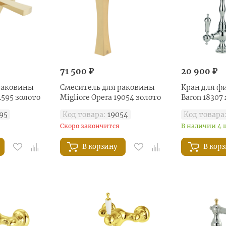
71 500 ₽
20 900 ₽
раковины
Смеситель для раковины
Кран для фи
4595 золото
Migliore Opera 19054 золото
Baron 18307
95
Код товара:
19054
Код товара
Скоро закончится
В наличии 4 
В корзину
В кор