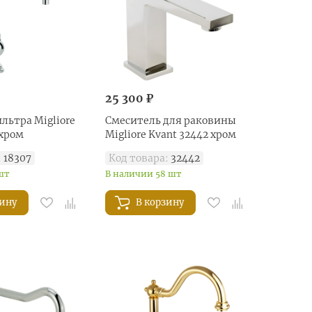
25 300 ₽
льтра Migliore
Смеситель для раковины
 хром
Migliore Kvant 32442 хром
:
18307
Код товара:
32442
шт
В наличии 58 шт
зину
В корзину