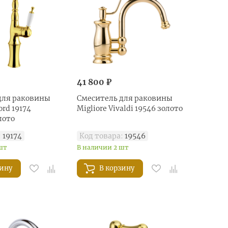
41 800 ₽
для раковины
Смеситель для раковины
ord 19174
Migliore Vivaldi 19546 золото
лото
:
19174
Код товара:
19546
шт
В наличии 2 шт
зину
В корзину