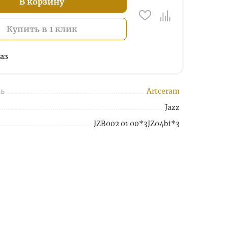
В корзину
Купить в 1 клик
аз
ь
Artceram
Jazz
JZB002 01 00*3JZ04bi*3