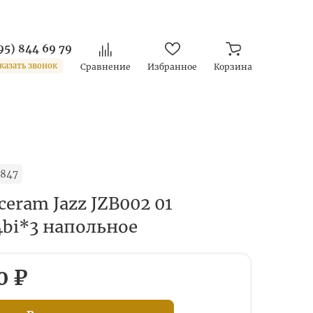
95) 844 69 79
казать звонок
Сравнение
Избранное
Корзина
1847
ceram Jazz JZB002 01
4bi*3 напольное
0 ₽