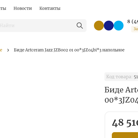
аты
Новости
Контакты
8 (4
За
е
Биде Artceram Jazz JZB002 01 00*3JZ04bi*3 напольное
Код товара:
5
Биде Art
00*3JZ0
48 51