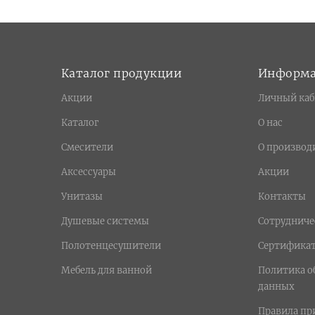
Каталог продукции
Информ
Акции
Личный каб
Каталог
О нас
Смесители
О производ
Аксессуары
Акции
Унитазы
Контакты
Душевые системы
Сотрудниче
Полотенцесушители
Сертифика
Мебель для ванной
Политика о
данных
Правила п