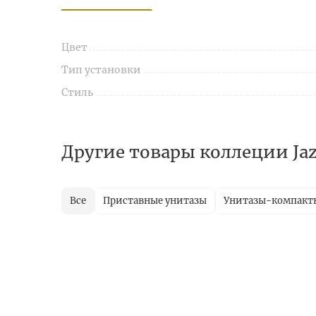
Цвет
Тип установки
Стиль
Другие товары коллеции Ja
Все
Приставные унитазы
Унитазы-компакт