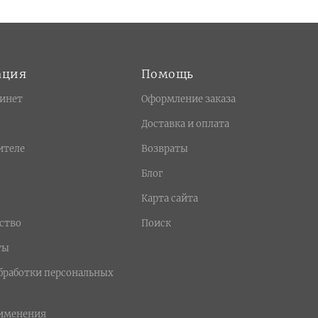
ация
Помощь
инет
Оформление заказа
Доставка и оплата
ителе
Возвраты
Блог
Карта сайта
ство
Поиск
ты
бработки персональных
рименения