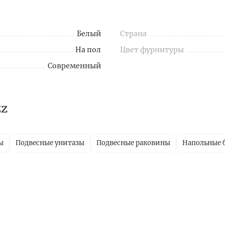
Белый
Страна
На пол
Цвет фурнитуры
Современный
zz
ы
Подвесные унитазы
Подвесные раковины
Напольные 