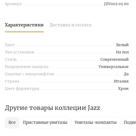
Артикул
JZV002 05 00
Характеристики
Доставка и оплата
Цвет
Белый
Тип установки
На пол
Стиль
Современный
Направление выпуска
Универсальное
Сиденье с микролифтом
Да
Страна
Италия
Цвет фурнитуры
Хром
Другие товары коллеции Jazz
Все
Приставные унитазы
Унитазы-компакты
Подв