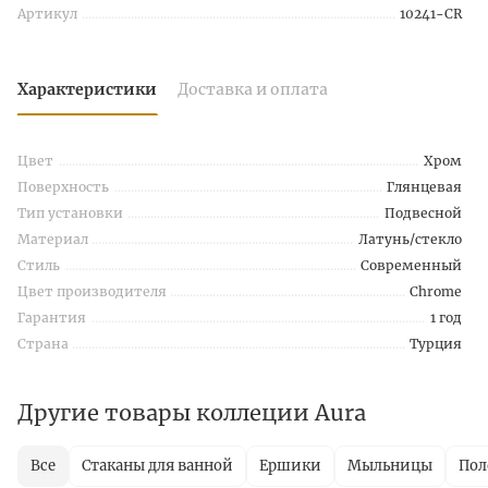
Артикул
10241-CR
Характеристики
Доставка и оплата
Цвет
Хром
Поверхность
Глянцевая
Тип установки
Подвесной
Материал
Латунь/стекло
Стиль
Современный
Цвет производителя
Chrome
Гарантия
1 год
Страна
Турция
Другие товары коллеции Aura
Все
Стаканы для ванной
Ершики
Мыльницы
Пол