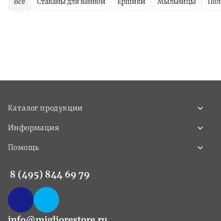
Все
Стаканы для ванной
Ершики
Мыльницы
Пол
Каталог продукции
Информация
Помощь
8 (495) 844 69 79
info@migliorestore.ru