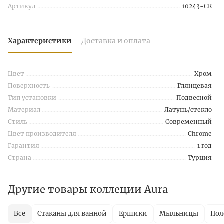
Артикул
10243-CR
Характеристики
Доставка и оплата
Цвет
Хром
Поверхность
Глянцевая
Тип установки
Подвесной
Материал
Латунь/стекло
Стиль
Современный
Цвет производителя
Chrome
Гарантия
1 год
Страна
Турция
Другие товары коллеции Aura
Все
Стаканы для ванной
Ершики
Мыльницы
Пол