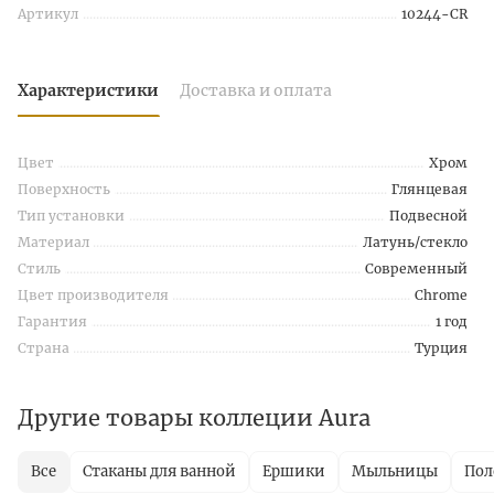
Артикул
10244-CR
Характеристики
Доставка и оплата
Цвет
Хром
Поверхность
Глянцевая
Тип установки
Подвесной
Материал
Латунь/стекло
Стиль
Современный
Цвет производителя
Chrome
Гарантия
1 год
Страна
Турция
Другие товары коллеции Aura
Все
Стаканы для ванной
Ершики
Мыльницы
Пол