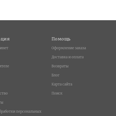
ация
Помощь
инет
Оформление заказа
Доставка и оплата
ителе
Возвраты
Блог
Карта сайта
ство
Поиск
ты
бработки персональных