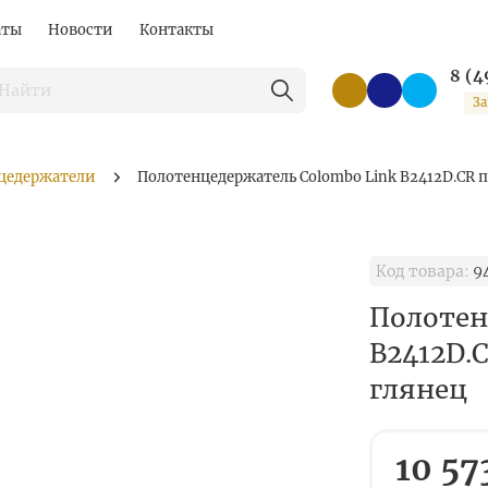
аты
Новости
Контакты
8 (4
За
цедержатели
Полотенцедержатель Colombo Link B2412D.CR п
Код товара:
9
Полотен
B2412D.C
глянец
10 57