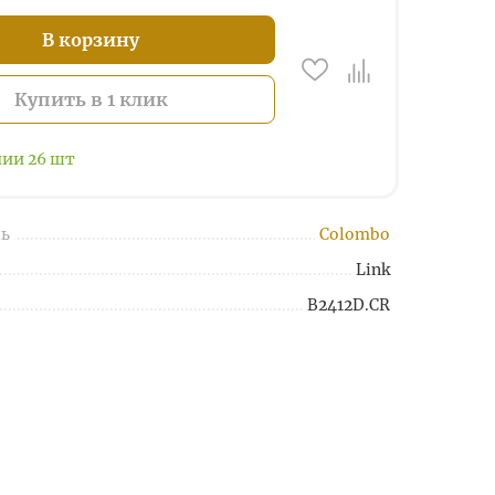
В корзину
Купить в 1 клик
чии
26
шт
ь
Colombo
Link
B2412D.CR