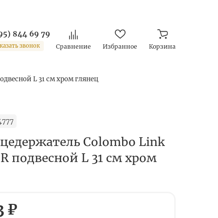
95) 844 69 79
казать звонок
Сравнение
Избранное
Корзина
одвесной L 31 см хром глянец
4777
цедержатель Colombo Link
R подвесной L 31 см хром
3 ₽