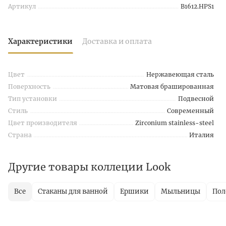
Артикул
B1612.HPS1
Характеристики
Доставка и оплата
Цвет
Нержавеющая сталь
Поверхность
Матовая брашированная
Тип установки
Подвесной
Стиль
Современный
Цвет производителя
Zirconium stainless-steel
Страна
Италия
Другие товары коллеции Look
Все
Стаканы для ванной
Ершики
Мыльницы
Пол