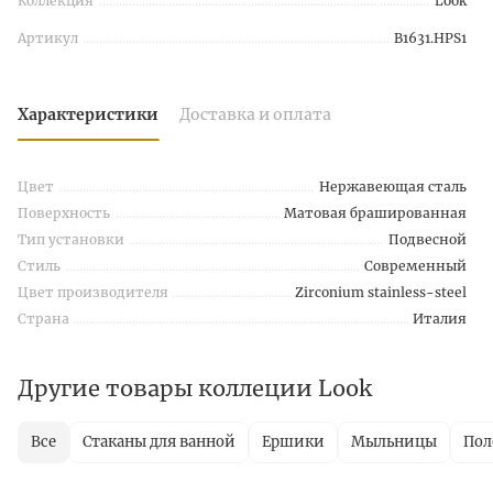
Коллекция
Look
Артикул
B1631.HPS1
Характеристики
Доставка и оплата
Цвет
Нержавеющая сталь
Поверхность
Матовая брашированная
Тип установки
Подвесной
Стиль
Современный
Цвет производителя
Zirconium stainless-steel
Страна
Италия
Другие товары коллеции Look
Все
Стаканы для ванной
Ершики
Мыльницы
Пол