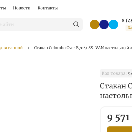
аты
Новости
Контакты
8 (4
За
 для ванной
Стакан Colombo Over B7041.SS-VAN настольный 
Код товара:
9
Стакан 
настоль
9 571