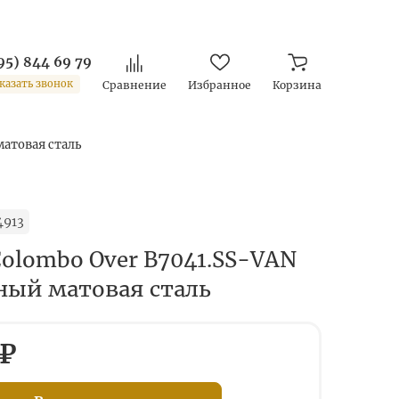
95) 844 69 79
казать звонок
Сравнение
Избранное
Корзина
матовая сталь
4913
Colombo Over B7041.SS-VAN
ный матовая сталь
 ₽