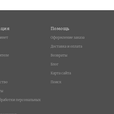
ация
Помощь
инет
Оформление заказа
Доставка и оплата
ителе
Возвраты
Блог
Карта сайта
ство
Поиск
ты
бработки персональных