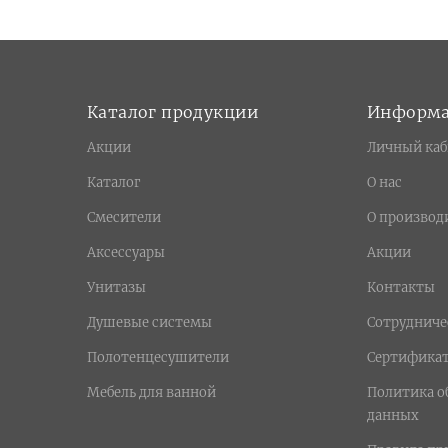
Каталог продукции
Информ
Акции
Личный каб
Каталог
О нас
Смесители
О производ
Аксессуары
Акции
Унитазы
Контакты
Душевые системы
Сотрудниче
Полотенцесушители
Сертифика
Мебель для ванной
Политика о
данных