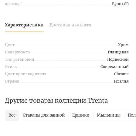
Артикул
B3001.CR
Характеристики
Доставка и оплата
Цвет
Хром
Поверхность
Глянцевая
Тип установки
Подвесной
Стиль
Современный
Цвет производителя
Chrome
Страна
Италия
Другие товары коллеции Trenta
Все
Стаканы для ванной
Ершики
Мыльницы
Пол