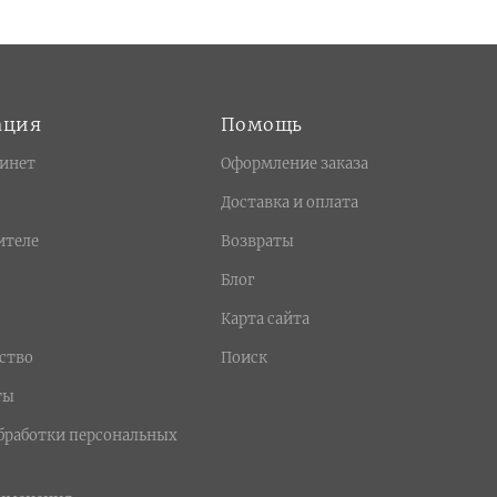
ация
Помощь
инет
Оформление заказа
Доставка и оплата
ителе
Возвраты
Блог
Карта сайта
ство
Поиск
ты
бработки персональных