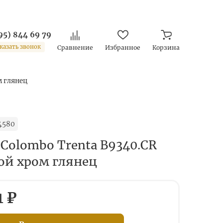
95) 844 69 79
казать звонок
Сравнение
Избранное
Корзина
м глянец
4580
 Colombo Trenta B9340.CR
ой хром глянец
1 ₽