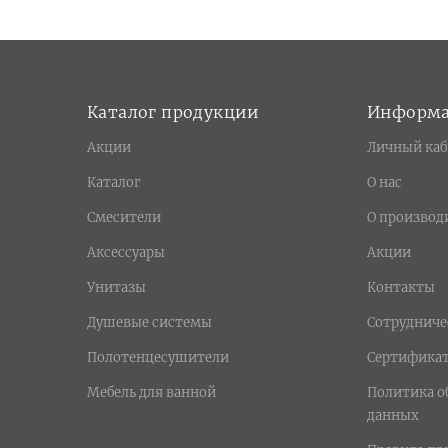
Каталог продукции
Информ
Акции
Личный каб
Каталог
О нас
Смесители
О производ
Аксессуары
Акции
Унитазы
Контакты
Душевые системы
Сотрудниче
Полотенцесушители
Сертифика
Мебель для ванной
Политика о
данных