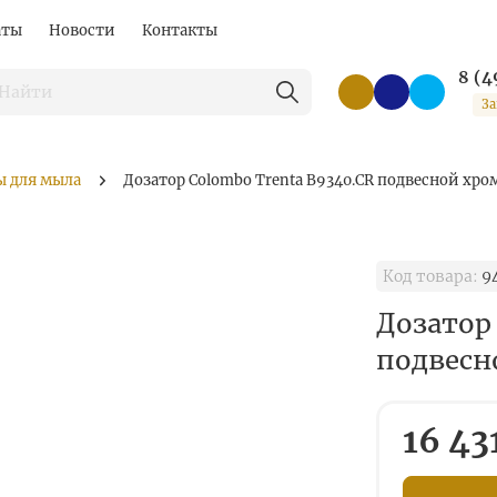
аты
Новости
Контакты
8 (4
За
ы для мыла
Дозатор Colombo Trenta B9340.CR подвесной хро
Код товара:
9
Дозатор
подвесн
16 43