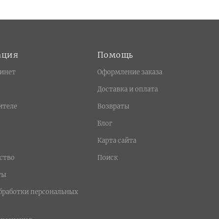
ация
Помощь
инет
Оформление заказа
Доставка и оплата
ителе
Возвраты
Блог
Карта сайта
ство
Поиск
ты
бработки персональных