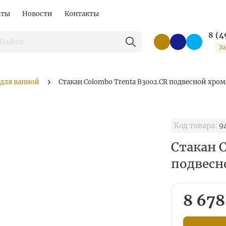
аты
Новости
Контакты
8 (4
За
 для ванной
Стакан Colombo Trenta B3002.CR подвесной хром
Код товара:
9
Стакан C
подвесн
8 678