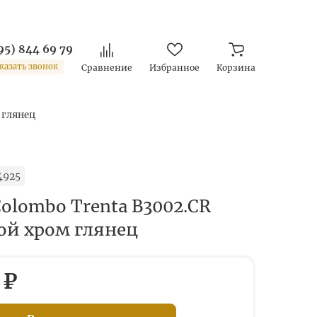
95) 844 69 79
казать звонок
Сравнение
Избранное
Корзина
 глянец
4925
olombo Trenta B3002.CR
ой хром глянец
 ₽