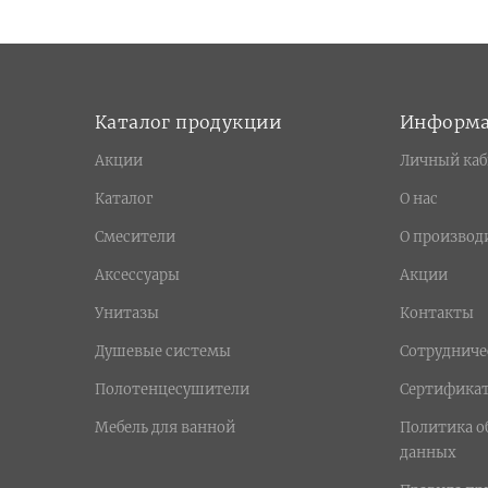
Каталог продукции
Информ
Акции
Личный каб
Каталог
О нас
Смесители
О производ
Аксессуары
Акции
Унитазы
Контакты
Душевые системы
Сотрудниче
Полотенцесушители
Сертифика
Мебель для ванной
Политика о
данных