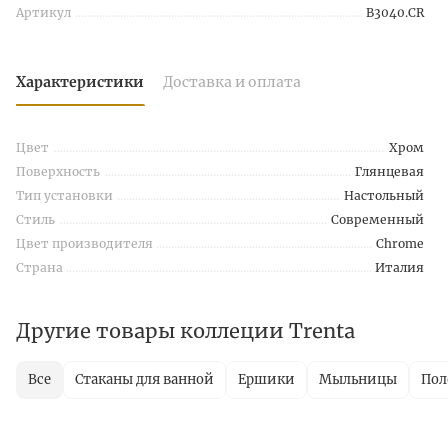
Артикул
B3040.CR
Характеристики
Доставка и оплата
Цвет
Хром
Поверхность
Глянцевая
Тип установки
Настольный
Стиль
Современный
Цвет производителя
Chrome
Страна
Италия
Другие товары коллеции Trenta
Все
Стаканы для ванной
Ершики
Мыльницы
Пол