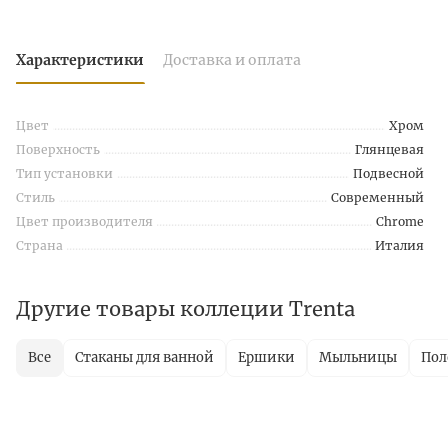
Характеристики
Доставка и оплата
Цвет
Хром
Поверхность
Глянцевая
Тип установки
Подвесной
Стиль
Современный
Цвет производителя
Chrome
Страна
Италия
Другие товары коллеции Trenta
Все
Стаканы для ванной
Ершики
Мыльницы
Пол