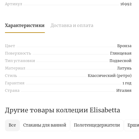
Артикул
16992
Характеристики
Доставка и оплата
Цвет
Бронза
Поверхность
Глянцевая
Тип установки
Подвесной
Материал
Латунь
Стиль
Классический (ретро)
Гарантия
1 год
Страна
Италия
Другие товары коллеции Elisabetta
Все
Стаканы для ванной
Полотенцедержатели
Ерш