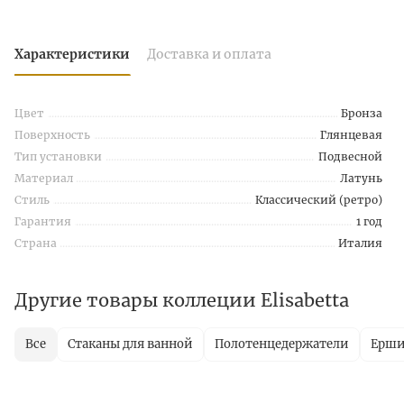
Характеристики
Доставка и оплата
Цвет
Бронза
Поверхность
Глянцевая
Тип установки
Подвесной
Материал
Латунь
Стиль
Классический (ретро)
Гарантия
1 год
Страна
Италия
Другие товары коллеции Elisabetta
Все
Стаканы для ванной
Полотенцедержатели
Ерш