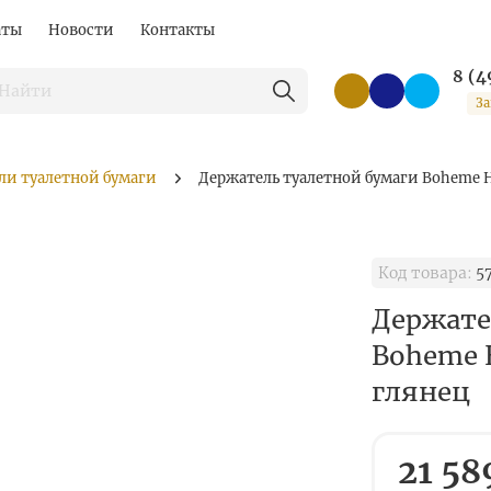
аты
Новости
Контакты
8 (4
За
ли туалетной бумаги
Держатель туалетной бумаги Boheme H
Код товара:
5
Держате
Boheme 
глянец
21 58