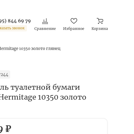
95) 844 69 79
казать звонок
Сравнение
Избранное
Корзина
ermitage 10350 золото глянец
7244
ль туалетной бумаги
Hermitage 10350 золото
9 ₽