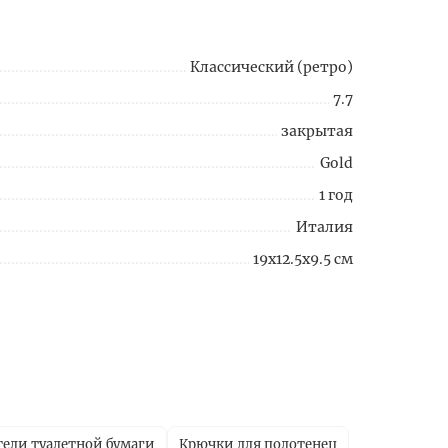
Классический (ретро)
7.7
закрытая
Gold
1 год
Италия
19x12.5x9.5 см
ели туалетной бумаги
Крючки для полотенец