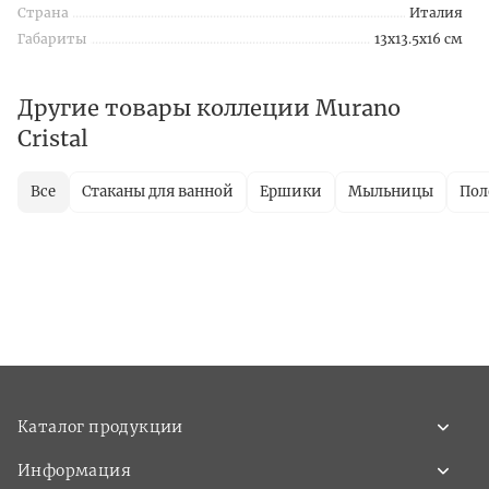
Страна
Италия
Габариты
13x13.5x16 см
Другие товары коллеции Murano
Cristal
Все
Стаканы для ванной
Ершики
Мыльницы
Пол
Каталог продукции
Информация