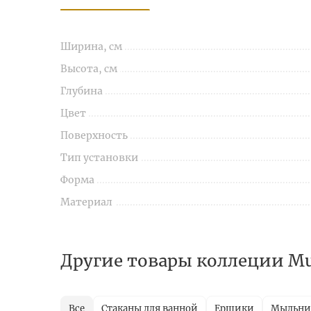
Ширина, см
Высота, см
Глубина
Цвет
Поверхность
Тип установки
Форма
Материал
Другие товары коллеции Mur
Все
Стаканы для ванной
Ершики
Мыльн