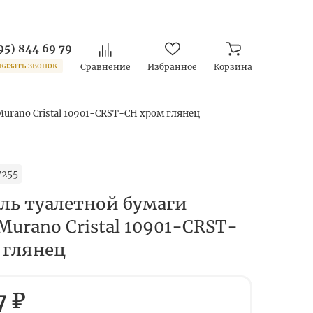
95) 844 69 79
казать звонок
Сравнение
Избранное
Корзина
urano Cristal 10901-CRST-CH хром глянец
7255
ль туалетной бумаги
urano Cristal 10901-CRST-
 глянец
7 ₽