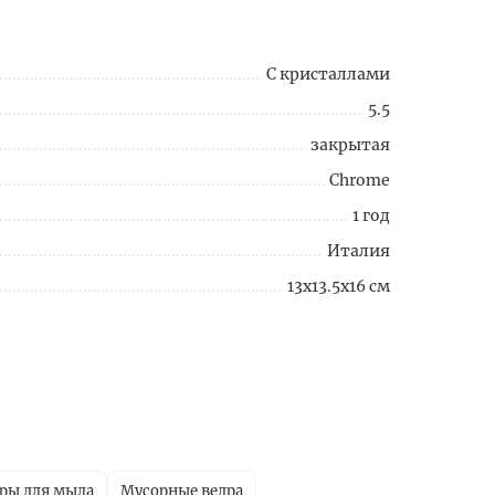
С кристаллами
5.5
закрытая
Chrome
1 год
Италия
13x13.5x16 см
ры для мыла
Мусорные ведра