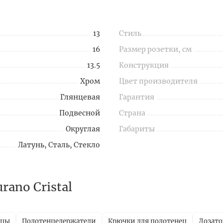
13
Стиль
16
Размер розетки, см
13.5
Конструкция
Хром
Цвет производителя
Глянцевая
Гарантия
Подвесной
Страна
Округлая
Габариты
Латунь, Сталь, Стекло
ano Cristal
ицы
Полотенцедержатели
Крючки для полотенец
Дозато