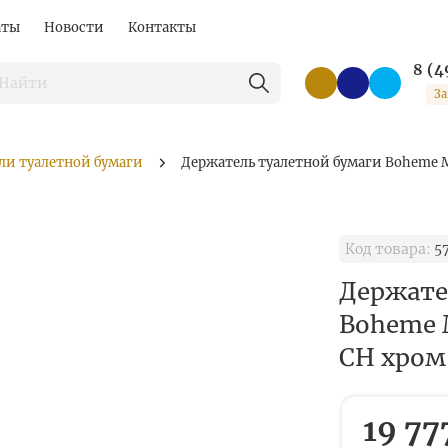
аты
Новости
Контакты
8 (4
За
ли туалетной бумаги
Держатель туалетной бумаги Boheme M
Код товара:
5
Держате
Boheme M
CH хром
19 77