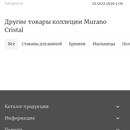
Габариты
22.5x22.5x39.5 см
Другие товары коллеции Murano
Cristal
Все
Стаканы для ванной
Ершики
Мыльницы
Пол
Каталог продукции
Информация
Помощь