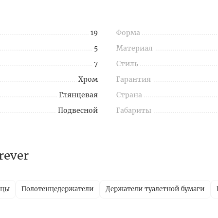
19
Форма
5
Материал
7
Стиль
Хром
Гарантия
Глянцевая
Страна
Подвесной
Габариты
rever
ицы
Полотенцедержатели
Держатели туалетной бумаги