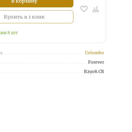
В корзину
Купить в 1 клик
чии
8
шт
ь
Colombo
Forever
B2908.CR