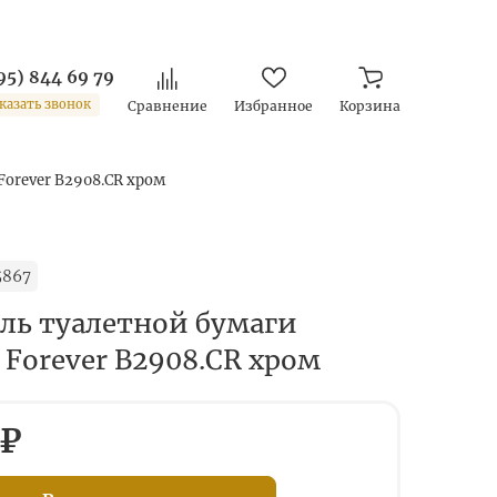
95) 844 69 79
казать звонок
Сравнение
Избранное
Корзина
Forever B2908.CR хром
5867
ль туалетной бумаги
 Forever B2908.CR хром
 ₽