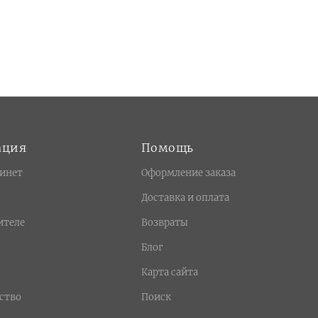
ация
Помощь
инет
Оформление заказа
Доставка и оплата
ителе
Возвраты
Блог
Карта сайта
ство
Поиск