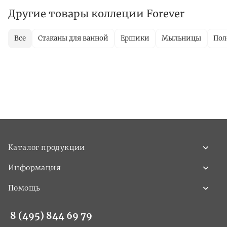
Другие товары коллеции Forever
Все
Стаканы для ванной
Ершики
Мыльницы
Пол
Каталог продукции
Информация
Помощь
8 (495) 844 69 79