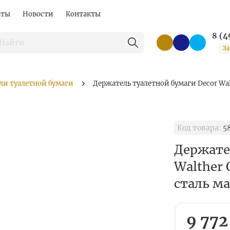
аты
Новости
Контакты
8 (4
За
ли туалетной бумаги
Держатель туалетной бумаги Decor Wal
Код товара:
5
Держате
Walther 
сталь м
9 772