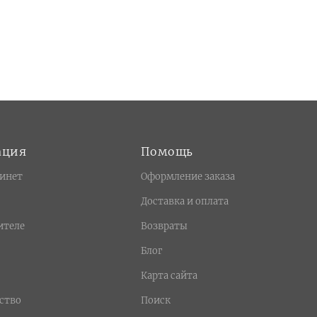
ация
Помощь
инет
Оформление заказа
Доставка и оплата
ителе
Возвраты
Блог
Карта сайта
ство
Поиск