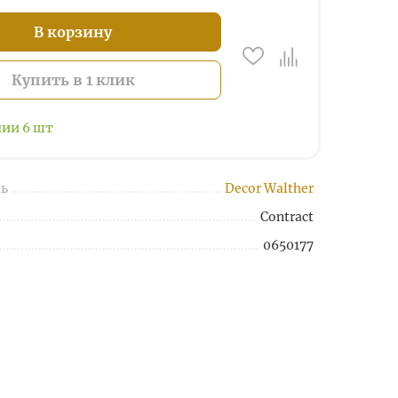
В корзину
Купить в 1 клик
чии
6
шт
ь
Decor Walther
Contract
0650177