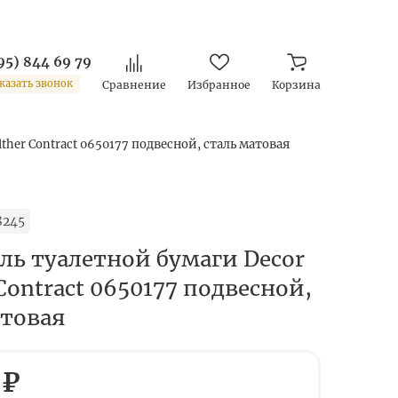
95) 844 69 79
казать звонок
Сравнение
Избранное
Корзина
ther Contract 0650177 подвесной, сталь матовая
8245
ль туалетной бумаги Decor
Contract 0650177 подвесной,
атовая
 ₽