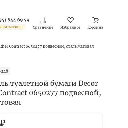
95) 844 69 79
казать звонок
Сравнение
Избранное
Корзина
ther Contract 0650277 подвесной, сталь матовая
8248
ль туалетной бумаги Decor
Contract 0650277 подвесной,
атовая
 ₽