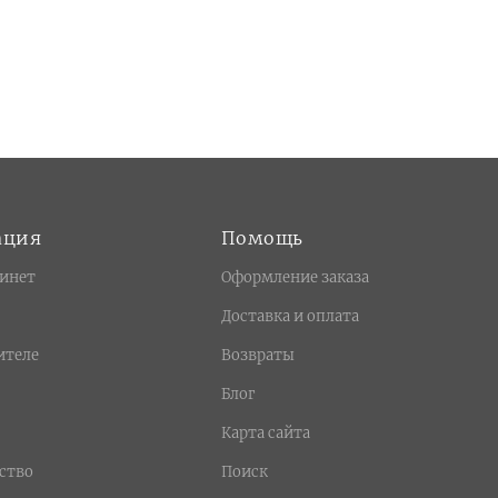
ация
Помощь
инет
Оформление заказа
Доставка и оплата
ителе
Возвраты
Блог
Карта сайта
ство
Поиск