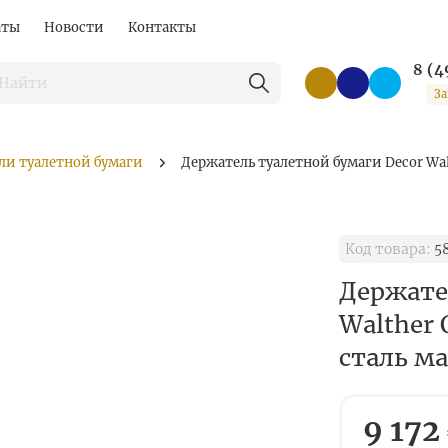
аты
Новости
Контакты
8 (4
За
ли туалетной бумаги
Держатель туалетной бумаги Decor Wal
Код товара:
5
Держате
Walther 
сталь м
9 172